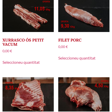
XURRASCO ÓS PETIT
FILET PORC
VACUM
0,00
€
0,00
€
Seleccioneu quantitat
Seleccioneu quantitat