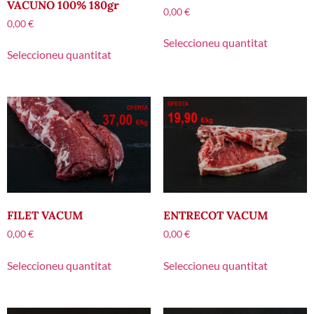
VACUNO 100% 180gr
0,00
€
0,00
€
Seleccioneu quantitat
Seleccioneu quantitat
FILET VACUM
ENTRECOT VACUM
0,00
€
0,00
€
Seleccioneu quantitat
Seleccioneu quantitat