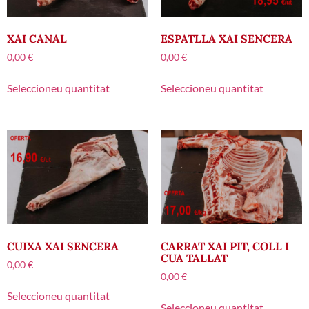
XAI CANAL
ESPATLLA XAI SENCERA
0,00
€
0,00
€
Seleccioneu quantitat
Seleccioneu quantitat
CUIXA XAI SENCERA
CARRAT XAI PIT, COLL I
CUA TALLAT
0,00
€
0,00
€
Seleccioneu quantitat
Seleccioneu quantitat